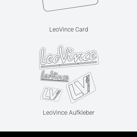
LeoVince Card
LeoVince Aufkleber