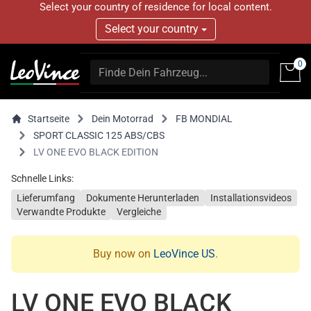
Select your country of residence for local content.
Select your country
0
Startseite
Dein Motorrad
FB MONDIAL
SPORT CLASSIC 125 ABS/CBS
LV ONE EVO BLACK EDITION
Schnelle Links:
Lieferumfang
Dokumente Herunterladen
Installationsvideos
Verwandte Produkte
Vergleiche
Buy now on
LeoVince US
.
LV ONE EVO BLACK