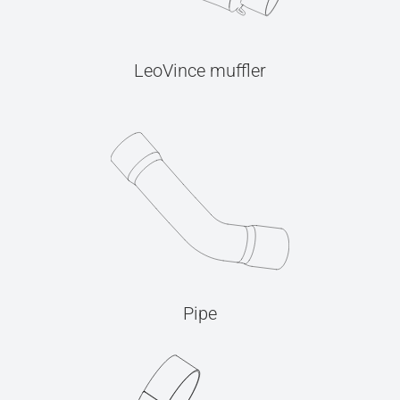
LeoVince muffler
Pipe