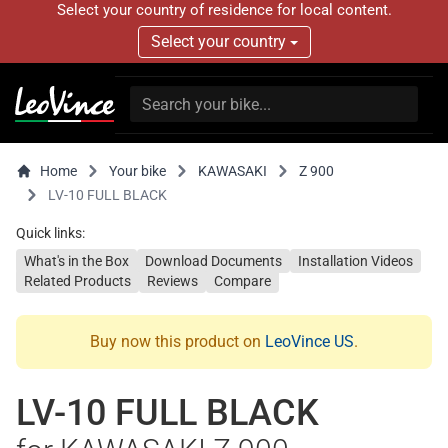
Select your country of residence for local content.
Select your country
Home
Your bike
KAWASAKI
Z 900
LV-10 FULL BLACK
Quick links:
What's in the Box
Download Documents
Installation Videos
Related Products
Reviews
Compare
Buy now this product on
LeoVince US
.
LV-10 FULL BLACK