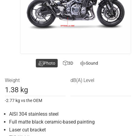
Photo
3D
Sound
Weight
dB(A) Level
1.38 kg
-2.77 kg vs the OEM
AISI 304 stainless steel
Full matte black ceramic-based painting
Laser cut bracket