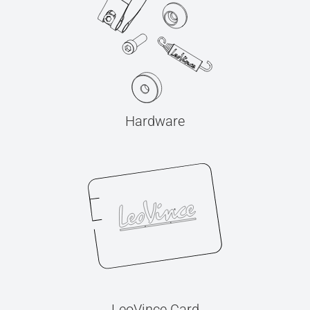
Hardware
LeoVince Card