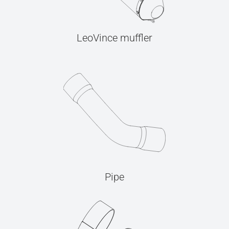
LeoVince muffler
Pipe