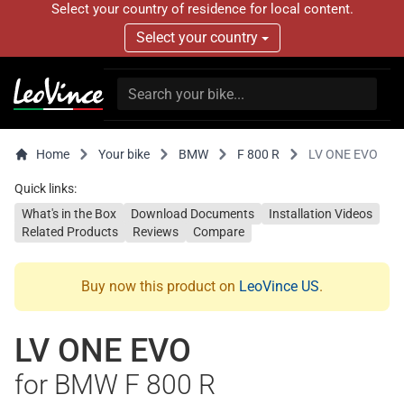
Select your country of residence for local content.
Select your country
Home
Your bike
BMW
F 800 R
LV ONE EVO
Quick links:
What's in the Box
Download Documents
Installation Videos
Related Products
Reviews
Compare
Buy now this product on
LeoVince US
.
LV ONE EVO
for BMW F 800 R