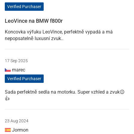
Verified Purchaser
LeoVince na BMW f800r
Koncovka výfuku LeoVince, perfektně vypadá a má
nepopsatelně luxusní zvuk..
17 Sep 2025
marec
Verified Purchaser
Sada perfektně sedla na motorku. Super vzhled a zvuk😉
👍
23 Aug 2024
Jormon