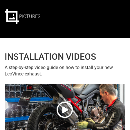
PICTURES
INSTALLATION VIDEOS
A step-by-step video guide on how to install your new
LeoVince exhaust.