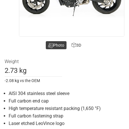
Photo
3D
Weight
2.73 kg
-2.08 kg vs the OEM
AISI 304 stainless steel sleeve
Full carbon end cap
High temperature resistant packing (1,650 °F)
Full carbon fastening strap
Laser etched LeoVince logo