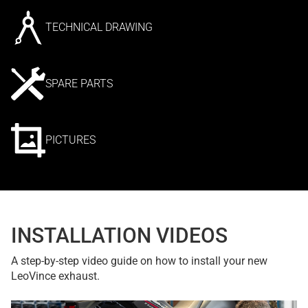
TECHNICAL DRAWING
SPARE PARTS
PICTURES
INSTALLATION VIDEOS
A step-by-step video guide on how to install your new
LeoVince exhaust.