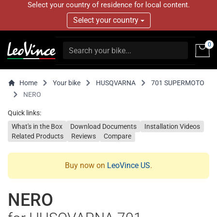
Select your country of residence for local content.
Select your country
0
Home
Your bike
HUSQVARNA
701 SUPERMOTO
NERO
Quick links:
What's in the Box
Download Documents
Installation Videos
Related Products
Reviews
Compare
Buy now on
LeoVince US
.
NERO