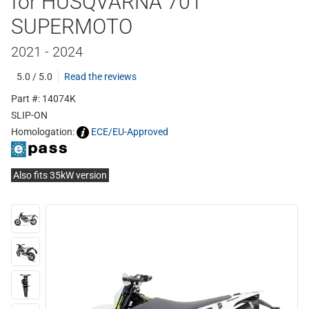
for HUSQVARNA 701
SUPERMOTO
2021 - 2024
5.0 / 5.0
Read the reviews
Part #: 14074K
SLIP-ON
Homologation:
ECE/EU-Approved
Also fits 35kW version