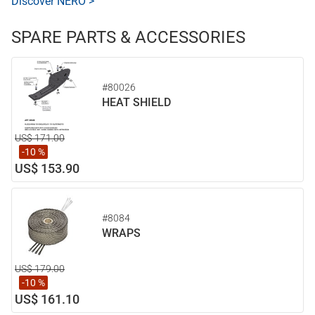
Discover NERO >
SPARE PARTS & ACCESSORIES
#80026
HEAT SHIELD
US$ 171.00
-10 %
US$ 153.90
#8084
WRAPS
US$ 179.00
-10 %
US$ 161.10