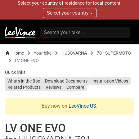
Select your country of residence for local content.
Select your country
Home
Your bike
HUSQVARNA
701 SUPERMOTO
LV ONE EVO
Quick links:
What's in the Box
Download Documents
Installation Videos
Related Products
Reviews
Compare
Buy now on
LeoVince US
.
LV ONE EVO