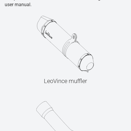
user manual.
LeoVince muffler