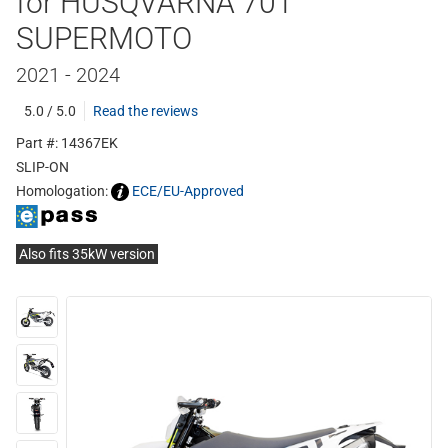
for HUSQVARNA 701
SUPERMOTO
2021 - 2024
5.0 / 5.0
Read the reviews
Part #: 14367EK
SLIP-ON
Homologation:
ECE/EU-Approved
Also fits 35kW version