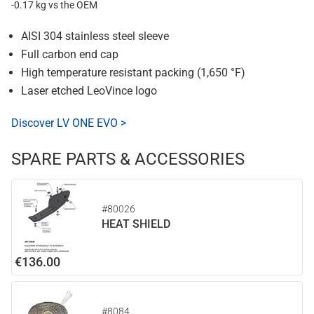
-0.17 kg vs the OEM
AISI 304 stainless steel sleeve
Full carbon end cap
High temperature resistant packing (1,650 °F)
Laser etched LeoVince logo
Discover LV ONE EVO >
SPARE PARTS & ACCESSORIES
#80026
HEAT SHIELD
€136.00
#8084