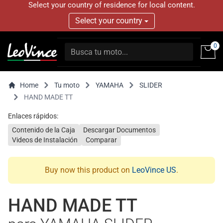
Select your country of residence for local content.
Select your country
0
Home
Tu moto
YAMAHA
SLIDER
HAND MADE TT
Enlaces rápidos:
Contenido de la Caja
Descargar Documentos
Videos de Instalación
Comparar
Buy now this product on
LeoVince US
.
HAND MADE TT