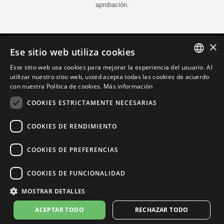
aprobación.
×
Ese sitio web utiliza cookies
Este sitio web usa cookies para mejorar la experiencia del usuario. Al
ITALIAN
utilizar nuestro sitio web, usted acepta todas las cookies de acuerdo
con nuestra Política de cookies.
Más información
ENGLISH
COOKIES ESTRICTAMENTE NECESARIAS
FRENCH
SPANISH
COOKIES DE RENDIMIENTO
GERMAN
COOKIES DE PREFERENCIAS
Español (Brasil)
COOKIES DE FUNCIONALIDAD
Política de Confidencialidad
Cookie Settings
Política de Cookies
MOSTRAR DETALLES
Store Policy
ACEPTAR TODO
RECHAZAR TODO
© 2026
leovince.com
by BELGROVE -
VAT #: 1080016712