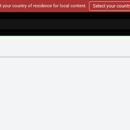
t your country of residence for local content.
Select your count