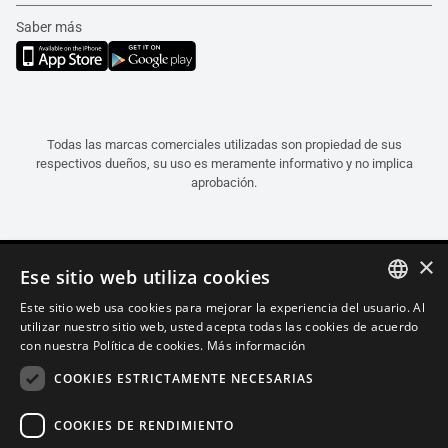
Saber más
Todas las marcas comerciales utilizadas son propiedad de sus
respectivos dueños, su uso es meramente informativo y no implica
aprobación.
×
Ese sitio web utiliza cookies
Este sitio web usa cookies para mejorar la experiencia del usuario. Al
ITALIAN
utilizar nuestro sitio web, usted acepta todas las cookies de acuerdo
con nuestra Política de cookies.
Más información
ENGLISH
COOKIES ESTRICTAMENTE NECESARIAS
FRENCH
SPANISH
COOKIES DE RENDIMIENTO