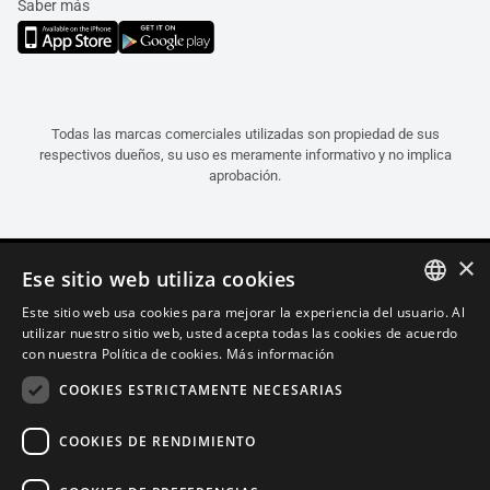
Saber más
Todas las marcas comerciales utilizadas son propiedad de sus
respectivos dueños, su uso es meramente informativo y no implica
aprobación.
×
Ese sitio web utiliza cookies
Este sitio web usa cookies para mejorar la experiencia del usuario. Al
ITALIAN
utilizar nuestro sitio web, usted acepta todas las cookies de acuerdo
con nuestra Política de cookies.
Más información
ENGLISH
COOKIES ESTRICTAMENTE NECESARIAS
FRENCH
SPANISH
COOKIES DE RENDIMIENTO
GERMAN