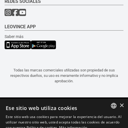
REDES SOCIALES
LEOVINCE APP
Saber más
Todas las marcas comerciales utilizadas son propiedad de sus
respectivos dueños, su uso es meramente informativo y no implica
aprobación.
×
Ese sitio web utiliza cookies
Este sitio web usa cookies para mejorar la experiencia del usuario. Al
ITALIAN
utilizar nuestro sitio web, usted acepta todas las cookies de acuerdo
con nuestra Política de cookies.
Más información