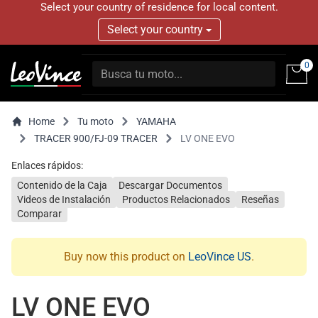
Select your country of residence for local content.
Select your country
0
Home
Tu moto
YAMAHA
TRACER 900/FJ-09 TRACER
LV ONE EVO
Enlaces rápidos:
Contenido de la Caja
Descargar Documentos
Videos de Instalación
Productos Relacionados
Reseñas
Comparar
Buy now this product on
LeoVince US
.
LV ONE EVO