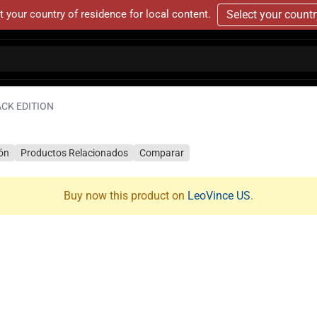
t your country of residence for local content.
Select your count
ACK EDITION
ión
Productos Relacionados
Comparar
Buy now this product on
LeoVince US
.
N