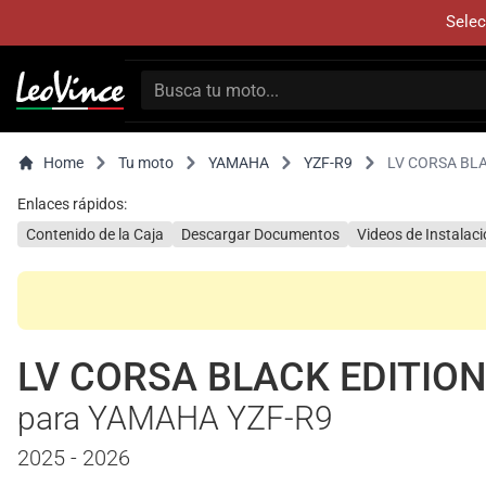
Selec
Home
Tu moto
YAMAHA
YZF-R9
LV CORSA BL
Enlaces rápidos:
Contenido de la Caja
Descargar Documentos
Videos de Instalac
LV CORSA BLACK EDITIO
para YAMAHA YZF-R9
2025 - 2026