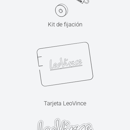
Kit de fijación
Tarjeta LeoVince