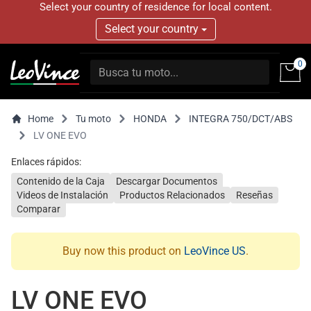
Select your country of residence for local content.
Select your country
0
Home
Tu moto
HONDA
INTEGRA 750/DCT/ABS
LV ONE EVO
Enlaces rápidos:
Contenido de la Caja
Descargar Documentos
Videos de Instalación
Productos Relacionados
Reseñas
Comparar
Buy now this product on
LeoVince US
.
LV ONE EVO