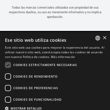
Todas las marcas comerciales utilizadas son propiedad de sus
respectivos dueños, su uso es meramente informativo y no implica
aprobación.
×
Ese sitio web utiliza cookies
Este sitio web usa cookies para mejorar la experiencia del usuario. Al
ITALIAN
utilizar nuestro sitio web, usted acepta todas las cookies de acuerdo
con nuestra Política de cookies.
Más información
ENGLISH
COOKIES ESTRICTAMENTE NECESARIAS
FRENCH
SPANISH
COOKIES DE RENDIMIENTO
GERMAN
COOKIES DE PREFERENCIAS
Español (Guatemala)
COOKIES DE FUNCIONALIDAD
Política de Confidencialidad
Cookie Settings
Política de Cookies
MOSTRAR DETALLES
Store Policy