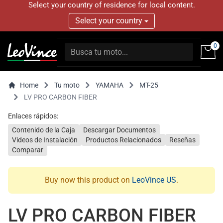
Select your country of residence for local content.
Select your country
0
Home
Tu moto
YAMAHA
MT-25
LV PRO CARBON FIBER
Enlaces rápidos:
Contenido de la Caja
Descargar Documentos
Videos de Instalación
Productos Relacionados
Reseñas
Comparar
Buy now this product on
LeoVince US
.
LV PRO CARBON FIBER