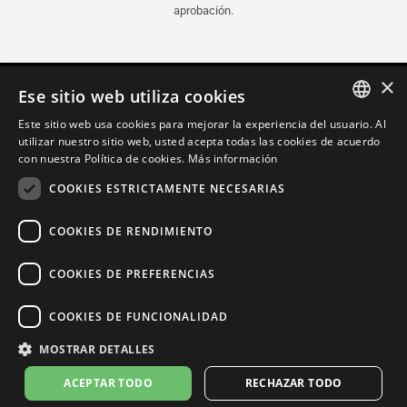
aprobación.
×
Ese sitio web utiliza cookies
Este sitio web usa cookies para mejorar la experiencia del usuario. Al
ITALIAN
utilizar nuestro sitio web, usted acepta todas las cookies de acuerdo
con nuestra Política de cookies.
Más información
ENGLISH
COOKIES ESTRICTAMENTE NECESARIAS
FRENCH
SPANISH
COOKIES DE RENDIMIENTO
GERMAN
COOKIES DE PREFERENCIAS
Español (Guatemala)
COOKIES DE FUNCIONALIDAD
Política de Confidencialidad
Cookie Settings
Política de Cookies
MOSTRAR DETALLES
Store Policy
ACEPTAR TODO
RECHAZAR TODO
© 2026
leovince.com
by BELGROVE -
VAT #: 1080016712