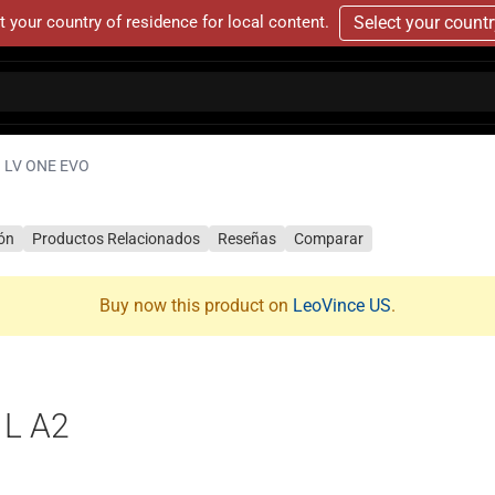
t your country of residence for local content.
Select your count
LV ONE EVO
ión
Productos Relacionados
Reseñas
Comparar
Buy now this product on
LeoVince US
.
 L A2