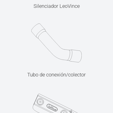
Silenciador LeoVince
Tubo de conexión/colector