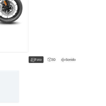
Foto
3D
Sonido