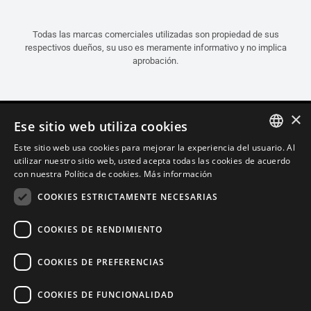
Todas las marcas comerciales utilizadas son propiedad de sus
respectivos dueños, su uso es meramente informativo y no implica
aprobación.
×
Ese sitio web utiliza cookies
Este sitio web usa cookies para mejorar la experiencia del usuario. Al
ITALIAN
utilizar nuestro sitio web, usted acepta todas las cookies de acuerdo
con nuestra Política de cookies.
Más información
ENGLISH
COOKIES ESTRICTAMENTE NECESARIAS
FRENCH
SPANISH
COOKIES DE RENDIMIENTO
GERMAN
COOKIES DE PREFERENCIAS
Español (Guatemala)
COOKIES DE FUNCIONALIDAD
Política de Confidencialidad
Cookie Settings
Política de Cookies