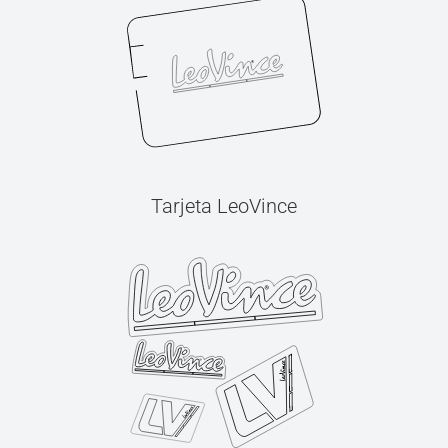
Tarjeta LeoVince