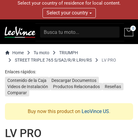
Select your country of residence for local content.
Select your country
0
Home
Tu moto
TRIUMPH
STREET TRIPLE 765 S/SA2/R/R LRH/RS
LV PRO
Enlaces rápidos:
Contenido de la Caja
Descargar Documentos
Videos de Instalación
Productos Relacionados
Reseñas
Comparar
Buy now this product on
LeoVince US
.
LV PRO