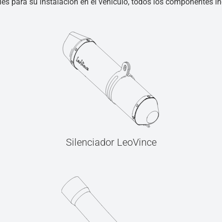
les para su instalación en el vehículo, todos los componentes inc
Silenciador LeoVince