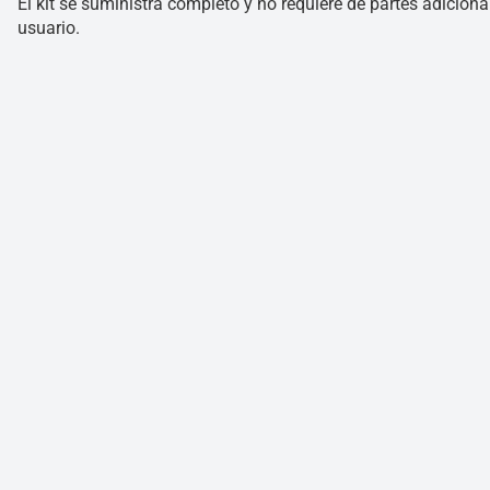
El kit se suministra completo y no requiere de partes adiciona
usuario.