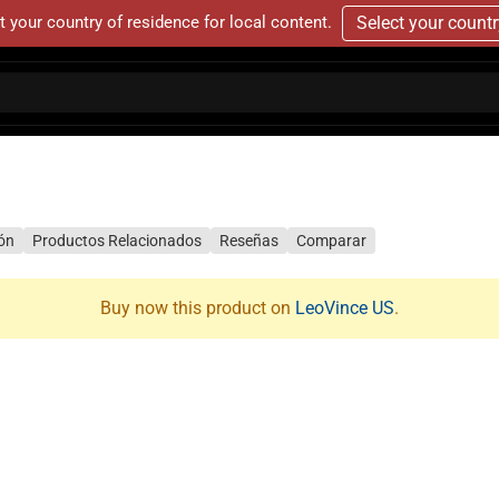
t your country of residence for local content.
Select your count
ión
Productos Relacionados
Reseñas
Comparar
Buy now this product on
LeoVince US
.