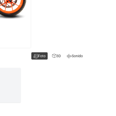
Foto
3D
Sonido