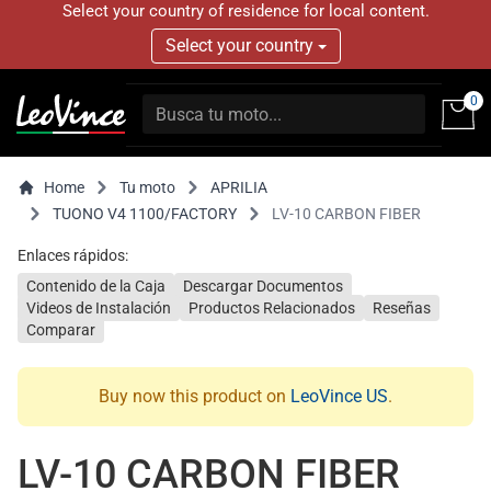
Select your country of residence for local content.
Select your country
0
Home
Tu moto
APRILIA
TUONO V4 1100/FACTORY
LV-10 CARBON FIBER
Enlaces rápidos:
Contenido de la Caja
Descargar Documentos
Videos de Instalación
Productos Relacionados
Reseñas
Comparar
Buy now this product on
LeoVince US
.
LV-10 CARBON FIBER