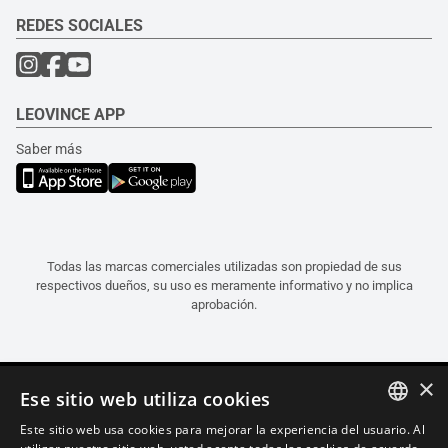
REDES SOCIALES
LEOVINCE APP
Saber más
Todas las marcas comerciales utilizadas son propiedad de sus
respectivos dueños, su uso es meramente informativo y no implica
aprobación.
×
Ese sitio web utiliza cookies
Este sitio web usa cookies para mejorar la experiencia del usuario. Al
ITALIAN