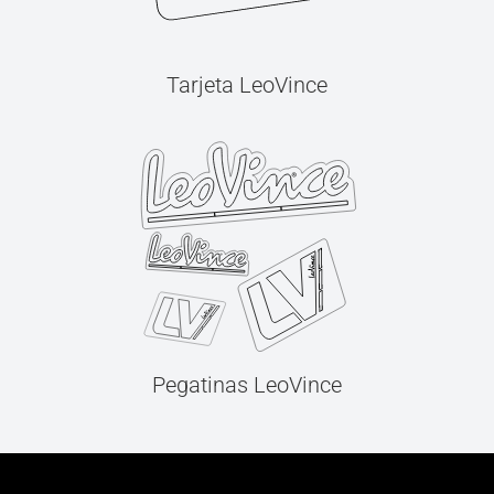
Tarjeta LeoVince
Pegatinas LeoVince