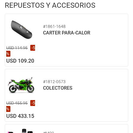
REPUESTOS Y ACCESORIOS
#1861-1648
CARTER PARA-CALOR
USD 114.95
-5
%
USD 109.20
#1812-0573
COLECTORES
USD 455.95
-5
%
USD 433.15