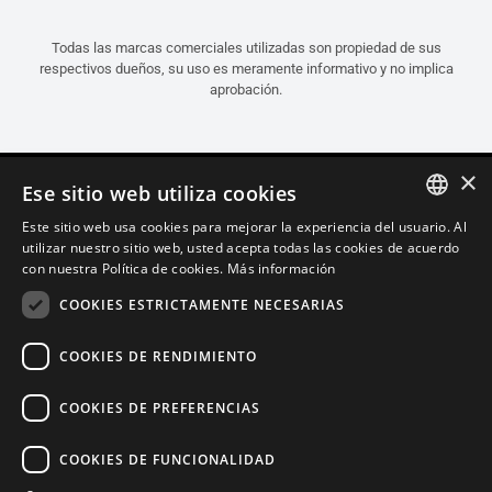
Todas las marcas comerciales utilizadas son propiedad de sus
respectivos dueños, su uso es meramente informativo y no implica
aprobación.
×
Ese sitio web utiliza cookies
Este sitio web usa cookies para mejorar la experiencia del usuario. Al
ITALIAN
utilizar nuestro sitio web, usted acepta todas las cookies de acuerdo
con nuestra Política de cookies.
Más información
ENGLISH
COOKIES ESTRICTAMENTE NECESARIAS
FRENCH
SPANISH
COOKIES DE RENDIMIENTO
GERMAN
COOKIES DE PREFERENCIAS
Español (Guatemala)
COOKIES DE FUNCIONALIDAD
Política de Confidencialidad
Cookie Settings
Política de Cookies