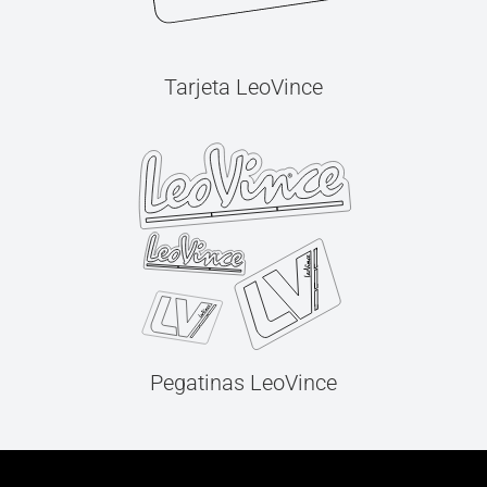
Tarjeta LeoVince
Pegatinas LeoVince