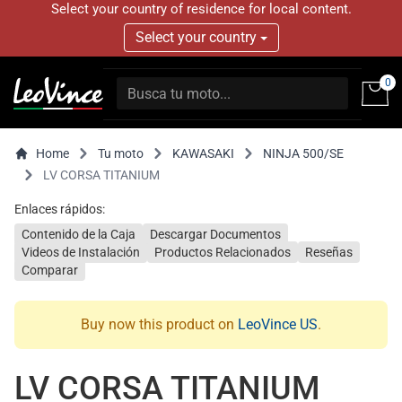
Select your country of residence for local content.
Select your country
0
Home
Tu moto
KAWASAKI
NINJA 500/SE
LV CORSA TITANIUM
Enlaces rápidos:
Contenido de la Caja
Descargar Documentos
Videos de Instalación
Productos Relacionados
Reseñas
Comparar
Buy now this product on
LeoVince US
.
LV CORSA TITANIUM