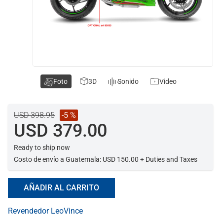
Foto
3D
Sonido
Video
USD 398.95
-5 %
USD 379.00
Ready to ship now
Costo de envío a Guatemala: USD 150.00 + Duties and Taxes
AÑADIR AL CARRITO
Revendedor LeoVince