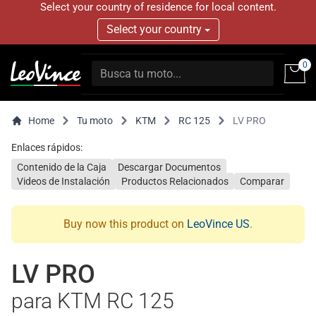
Select your country of residence for local content.
Select your country
0
Home
Tu moto
KTM
RC 125
LV PRO
Enlaces rápidos:
Contenido de la Caja
Descargar Documentos
Videos de Instalación
Productos Relacionados
Comparar
Buy now this product on
LeoVince US
.
LV PRO
para KTM RC 125