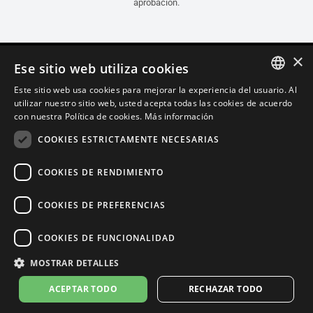
aprobación.
×
Ese sitio web utiliza cookies
Este sitio web usa cookies para mejorar la experiencia del usuario. Al
ITALIAN
utilizar nuestro sitio web, usted acepta todas las cookies de acuerdo
con nuestra Política de cookies.
Más información
ENGLISH
COOKIES ESTRICTAMENTE NECESARIAS
FRENCH
SPANISH
COOKIES DE RENDIMIENTO
GERMAN
COOKIES DE PREFERENCIAS
Español (Guatemala)
COOKIES DE FUNCIONALIDAD
Política de Confidencialidad
Cookie Settings
Política de Cookies
MOSTRAR DETALLES
Store Policy
ACEPTAR TODO
RECHAZAR TODO
© 2026
leovince.com
by BELGROVE -
VAT #: 1080016712