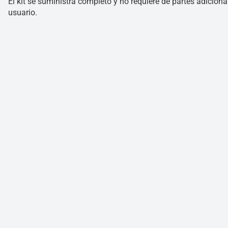
El kit se suministra completo y no requiere de partes adiciona
usuario.