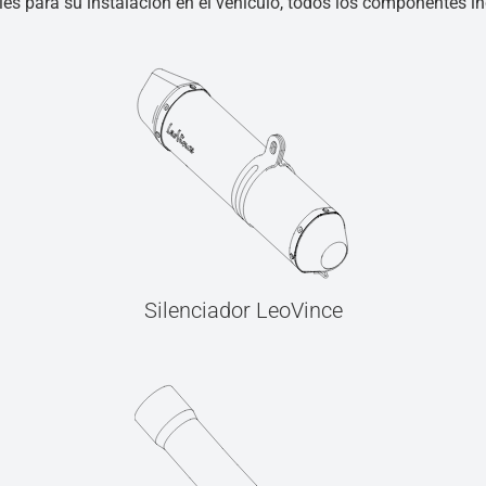
les para su instalación en el vehículo, todos los componentes inc
Silenciador LeoVince