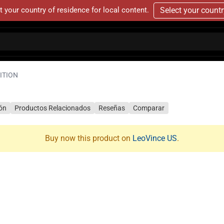
t your country of residence for local content.
Select your count
ITION
ión
Productos Relacionados
Reseñas
Comparar
Buy now this product on
LeoVince US
.