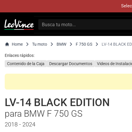
Selec
Home
Tu moto
BMW
F 750 GS
LV-14 BLACK ED
Enlaces rápidos:
Contenido de la Caja
Descargar Documentos
Videos de Instalac
LV-14 BLACK EDITION
para BMW F 750 GS
2018 - 2024