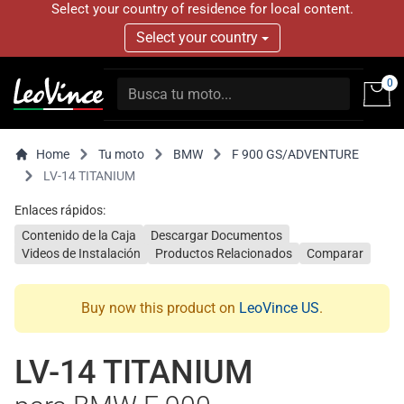
Select your country of residence for local content.
Select your country
0
Home
Tu moto
BMW
F 900 GS/ADVENTURE
LV-14 TITANIUM
Enlaces rápidos:
Contenido de la Caja
Descargar Documentos
Videos de Instalación
Productos Relacionados
Comparar
Buy now this product on
LeoVince US
.
LV-14 TITANIUM