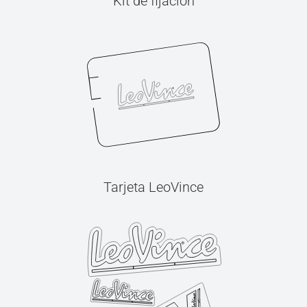
Kit de fijación
Tarjeta LeoVince