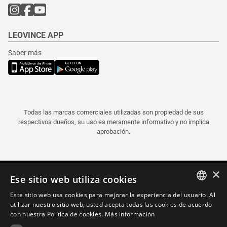
LEOVINCE APP
Saber más
Todas las marcas comerciales utilizadas son propiedad de sus
respectivos dueños, su uso es meramente informativo y no implica
aprobación.
×
Ese sitio web utiliza cookies
Este sitio web usa cookies para mejorar la experiencia del usuario. Al
ITALIAN
utilizar nuestro sitio web, usted acepta todas las cookies de acuerdo
con nuestra Política de cookies.
Más información
ENGLISH