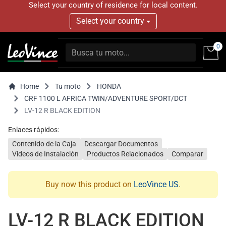
Select your country of residence for local content.
Select your country
0
Home
Tu moto
HONDA
CRF 1100 L AFRICA TWIN/ADVENTURE SPORT/DCT
LV-12 R BLACK EDITION
Enlaces rápidos:
Contenido de la Caja
Descargar Documentos
Videos de Instalación
Productos Relacionados
Comparar
Buy now this product on
LeoVince US
.
LV-12 R BLACK EDITION