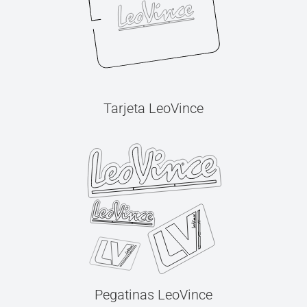
Tarjeta LeoVince
Pegatinas LeoVince