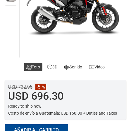
Foto
3D
Sonido
Video
USD 732.95
-5 %
USD 696.30
Ready to ship now
Costo de envío a Guatemala: USD 150.00 + Duties and Taxes
AÑADIR AL CARRITO