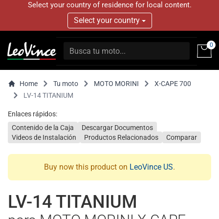
Select your country of residence for local content.
Select your country
0
Home
Tu moto
MOTO MORINI
X-CAPE 700
LV-14 TITANIUM
Enlaces rápidos:
Contenido de la Caja
Descargar Documentos
Videos de Instalación
Productos Relacionados
Comparar
Buy now this product on
LeoVince US
.
LV-14 TITANIUM