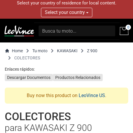
Select your country of residence for local content.
Select your country
0
Home
Tu moto
KAWASAKI
Z 900
COLECTORES
Enlaces rápidos:
Descargar Documentos
Productos Relacionados
Buy now this product on
LeoVince US
.
COLECTORES
para KAWASAKI Z 900