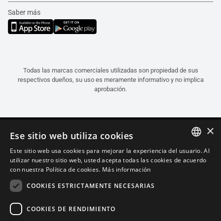
Saber más
Todas las marcas comerciales utilizadas son propiedad de sus
respectivos dueños, su uso es meramente informativo y no implica
aprobación.
×
Ese sitio web utiliza cookies
Este sitio web usa cookies para mejorar la experiencia del usuario. Al
ITALIAN
utilizar nuestro sitio web, usted acepta todas las cookies de acuerdo
con nuestra Política de cookies.
Más información
ENGLISH
COOKIES ESTRICTAMENTE NECESARIAS
FRENCH
SPANISH
COOKIES DE RENDIMIENTO