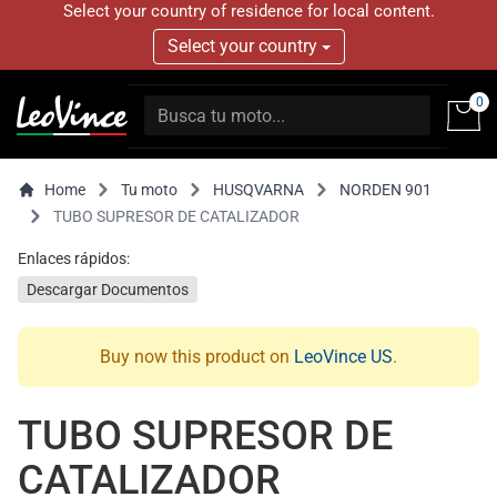
Select your country of residence for local content.
Select your country
0
Home
Tu moto
HUSQVARNA
NORDEN 901
TUBO SUPRESOR DE CATALIZADOR
Enlaces rápidos:
Descargar Documentos
Buy now this product on
LeoVince US
.
TUBO SUPRESOR DE
CATALIZADOR