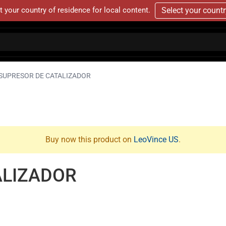
t your country of residence for local content.
Select your count
SUPRESOR DE CATALIZADOR
Buy now this product on
LeoVince US
.
ALIZADOR