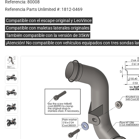
Referencia: 80008
Referencia Parts Unlimited #: 1812-0469
Compatible con el escape original y LeoVince
Compatible con maletas laterales originales
También compatible con la versión de 35kW
¡Atención! No compatible con vehículos equipados con tres sondas 