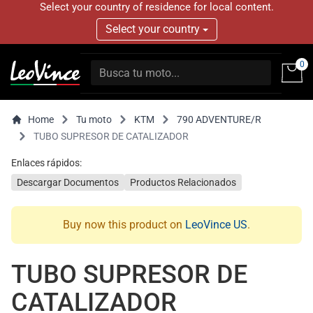
Select your country of residence for local content.
Select your country
0
Home
Tu moto
KTM
790 ADVENTURE/R
TUBO SUPRESOR DE CATALIZADOR
Enlaces rápidos:
Descargar Documentos
Productos Relacionados
Buy now this product on
LeoVince US
.
TUBO SUPRESOR DE
CATALIZADOR