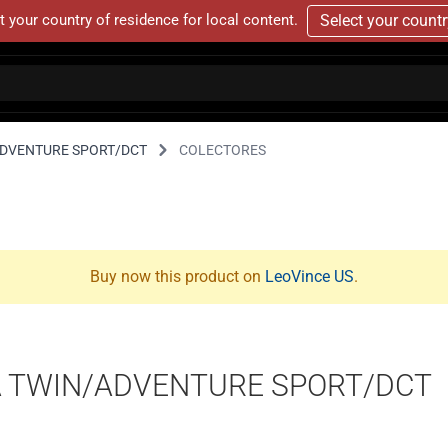
t your country of residence for local content.
Select your count
/ADVENTURE SPORT/DCT
COLECTORES
Buy now this product on
LeoVince US
.
CA TWIN/ADVENTURE SPORT/DCT