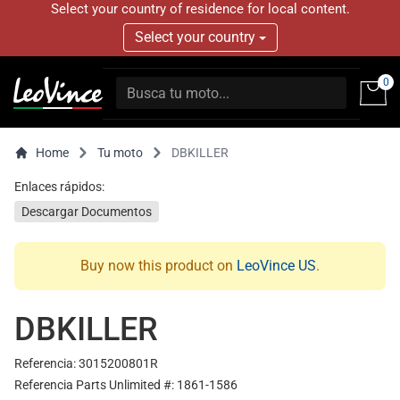
Select your country of residence for local content.
Select your country
0
Home
Tu moto
DBKILLER
Enlaces rápidos:
Descargar Documentos
Buy now this product on
LeoVince US
.
DBKILLER
Referencia: 3015200801R
Referencia Parts Unlimited #: 1861-1586