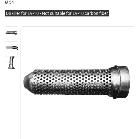
Ø 54
DBkiller for LV-10 - Not suitable for LV-10 carbon fiber