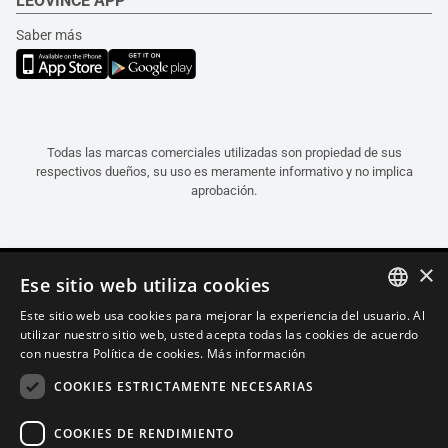
LEOVINCE APP
Saber más
Todas las marcas comerciales utilizadas son propiedad de sus
respectivos dueños, su uso es meramente informativo y no implica
aprobación.
×
Ese sitio web utiliza cookies
Este sitio web usa cookies para mejorar la experiencia del usuario. Al
ITALIAN
utilizar nuestro sitio web, usted acepta todas las cookies de acuerdo
con nuestra Política de cookies.
Más información
ENGLISH
COOKIES ESTRICTAMENTE NECESARIAS
FRENCH
SPANISH
COOKIES DE RENDIMIENTO