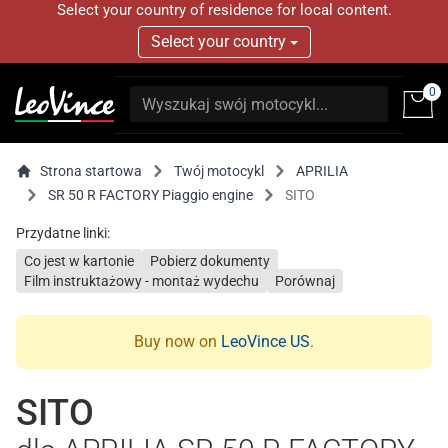
Select your country of residence for local content.
Select your country
0
Strona startowa
Twój motocykl
APRILIA
SR 50 R FACTORY Piaggio engine
SITO
Przydatne linki:
Co jest w kartonie
Pobierz dokumenty
Film instruktażowy - montaż wydechu
Porównaj
Buy now on
LeoVince US
.
SITO