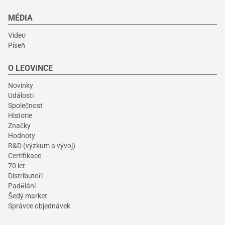
MÉDIA
Video
Píseň
O LEOVINCE
Novinky
Události
Společnost
Historie
Značky
Hodnoty
R&D (výzkum a vývoj)
Certifikace
70 let
Distributoři
Padělání
Šedý market
Správce objednávek