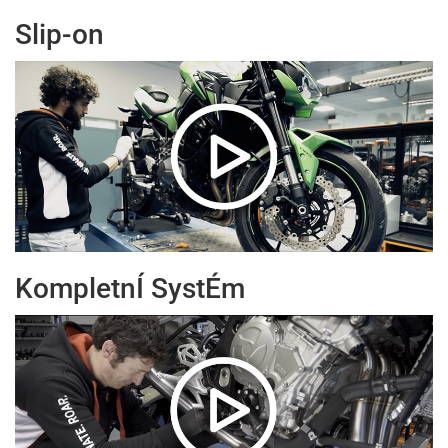
Slip-on
KompletnÍ SystÉm