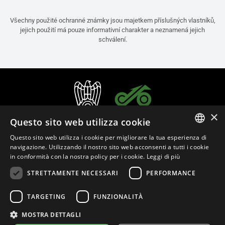
Všechny použité ochranné známky jsou majetkem příslušných vlastníků,
jejich použití má pouze informativní charakter a neznamená jejich
schválení.
×
Questo sito web utilizza cookie
Questo sito web utilizza i cookie per migliorare la tua esperienza di
ITALIAN
navigazione. Utilizzando il nostro sito web acconsenti a tutti i cookie
in conformità con la nostra policy per i cookie.
Leggi di più
ENGLISH
STRETTAMENTE NECESSARI
PERFORMANCE
FRENCH
Čeština (Česko)
SPANISH
TARGETING
FUNZIONALITÀ
GERMAN
MOSTRA DETTAGLI
Zásady ochrany
Cookie Settings
Zásady cookies