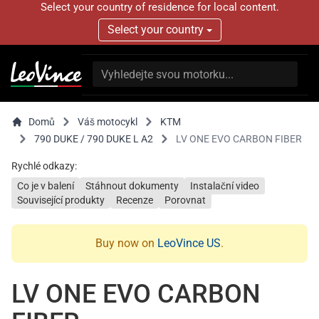
Select your country of residence for local content.
Select your country
Domů
Váš motocykl
KTM
790 DUKE / 790 DUKE L A2
LV ONE EVO CARBON FIBER
Rychlé odkazy:
Co je v balení
Stáhnout dokumenty
Instalační video
Související produkty
Recenze
Porovnat
Buy now on
LeoVince US
.
LV ONE EVO CARBON