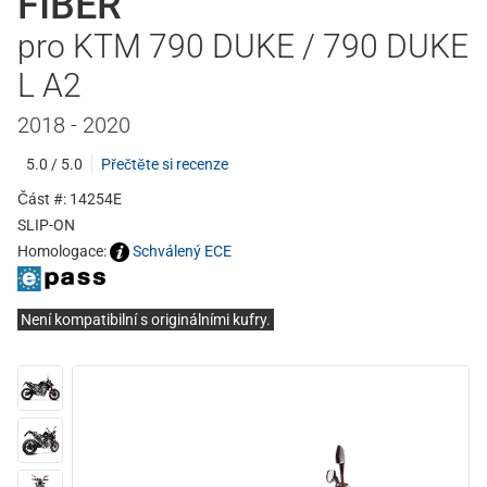
FIBER
pro KTM 790 DUKE / 790 DUKE
L A2
2018 - 2020
5.0 / 5.0
Přečtěte si recenze
Část #: 14254E
SLIP-ON
Homologace:
Schválený ECE
Není kompatibilní s originálními kufry.