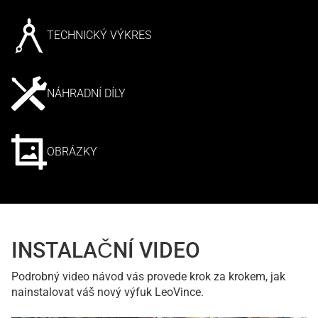
TECHNICKÝ VÝKRES
NÁHRADNÍ DÍLY
OBRÁZKY
INSTALAČNÍ VIDEO
Podrobný video návod vás provede krok za krokem, jak
nainstalovat váš nový výfuk LeoVince.