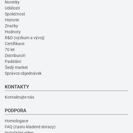
Novinky
Události
Společnost
Historie
Značky
Hodnoty
R&D (výzkum a vývoj)
Certifikace
70 let
Distributoři
Padělání
Šedý market
Správce objednávek
KONTAKTY
Kontaktujte nás
PODPORA
Homologace
FAQ (často kladené dotazy)
Instalační video