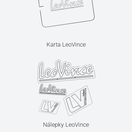
Karta LeoVince
Nálepky LeoVince