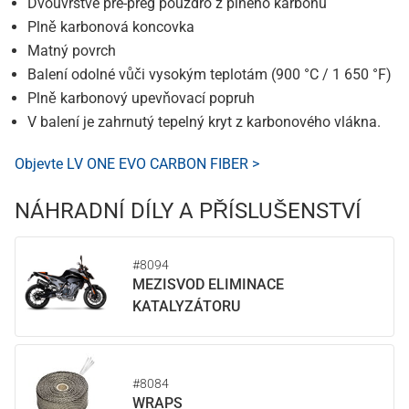
Dvouvrstvé pre-preg pouzdro z plného karbonu
Plně karbonová koncovka
Matný povrch
Balení odolné vůči vysokým teplotám (900 °C / 1 650 °F)
Plně karbonový upevňovací popruh
V balení je zahrnutý tepelný kryt z karbonového vlákna.
Objevte LV ONE EVO CARBON FIBER >
NÁHRADNÍ DÍLY A PŘÍSLUŠENSTVÍ
#8094
MEZISVOD ELIMINACE
KATALYZÁTORU
#8084
WRAPS