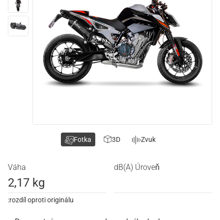
Fotka
3D
Zvuk
Váha
dB(A) Úroveň
2,17 kg
:rozdíl oproti originálu