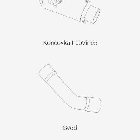
Koncovka LeoVince
Svod