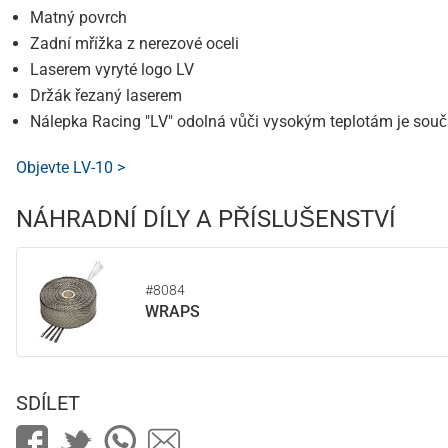
Matný povrch
Zadní mřížka z nerezové oceli
Laserem vyryté logo LV
Držák řezaný laserem
Nálepka Racing "LV" odolná vůči vysokým teplotám je součá
Objevte LV-10 >
NÁHRADNÍ DÍLY A PŘÍSLUŠENSTVÍ
#8084
WRAPS
SDÍLET