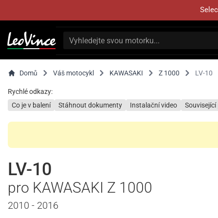
Selec
Domů
Váš motocykl
KAWASAKI
Z 1000
LV-10
Rychlé odkazy:
Co je v balení
Stáhnout dokumenty
Instalační video
Související
LV-10
pro KAWASAKI Z 1000
2010 - 2016