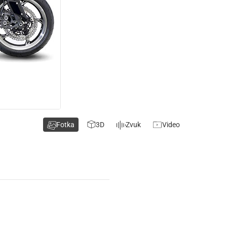
Fotka
3D
Zvuk
Video