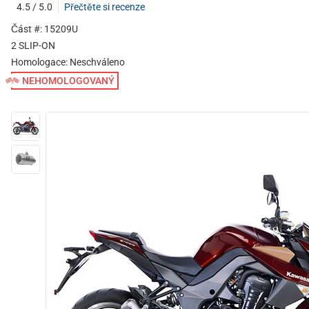
4.5 / 5.0
Přečtěte si recenze
Část #: 15209U
2 SLIP-ON
Homologace:
Neschváleno
NEHOMOLOGOVANÝ