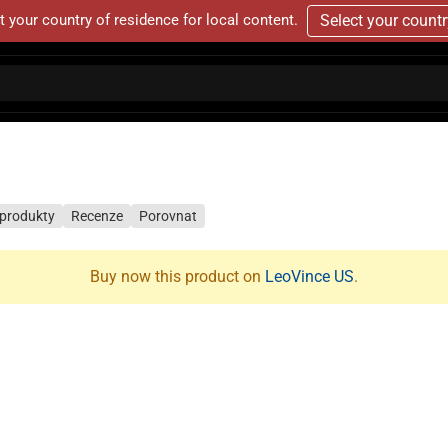
t your country of residence for local content.
Select your count
 produkty
Recenze
Porovnat
Buy now this product on
LeoVince US
.