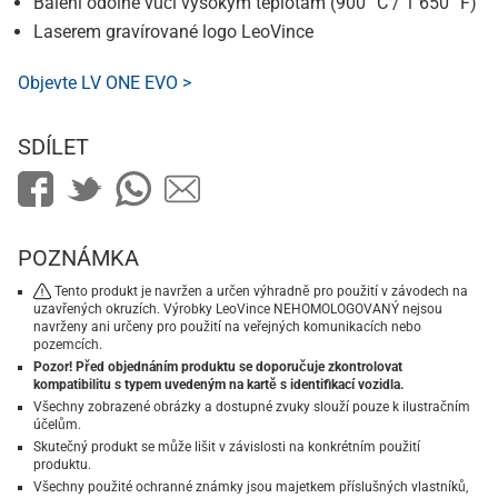
Balení odolné vůči vysokým teplotám (900 °C / 1 650 °F)
Laserem gravírované logo LeoVince
Objevte LV ONE EVO >
SDÍLET
POZNÁMKA
Tento produkt je navržen a určen výhradně pro použití v závodech na
uzavřených okruzích. Výrobky LeoVince NEHOMOLOGOVANÝ nejsou
navrženy ani určeny pro použití na veřejných komunikacích nebo
pozemcích.
Pozor! Před objednáním produktu se doporučuje zkontrolovat
kompatibilitu s typem uvedeným na kartě s identifikací vozidla.
Všechny zobrazené obrázky a dostupné zvuky slouží pouze k ilustračním
účelům.
Skutečný produkt se může lišit v závislosti na konkrétním použití
produktu.
Všechny použité ochranné známky jsou majetkem příslušných vlastníků,