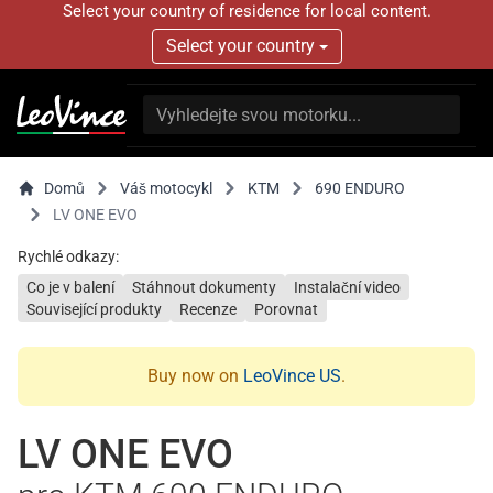
Select your country of residence for local content.
Select your country
Domů
Váš motocykl
KTM
690 ENDURO
LV ONE EVO
Rychlé odkazy:
Co je v balení
Stáhnout dokumenty
Instalační video
Související produkty
Recenze
Porovnat
Buy now on
LeoVince US
.
LV ONE EVO