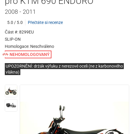
pro KTM 690 ENDURO
2008 - 2011
5.0 / 5.0
Přečtěte si recenze
Část #: 8299EU
SLIP-ON
Homologace:
Neschváleno
NEHOMOLOGOVANÝ
UPOZORNĚNÍ: držák výfuku z nerezové oceli (ne z karbonového
vlákna)