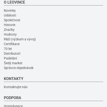
O LEOVINCE
Novinky
Události
Společnost
Historie
Značky
Hodnoty
R&D (výzkum a vývoj)
Certifikace
70 let
Distributoři
Padělání
Šedý market
Správce objednávek
KONTAKTY
Kontaktujte nás
PODPORA
Homologace