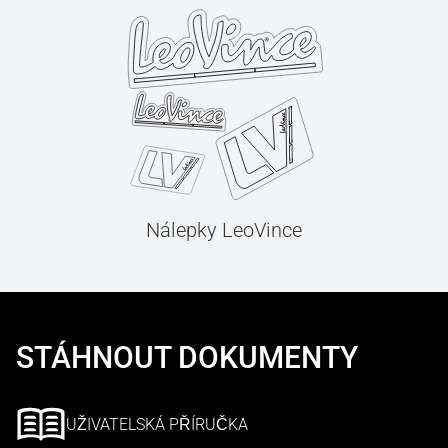
Nálepky LeoVince
STÁHNOUT DOKUMENTY
UŽIVATELSKÁ PŘÍRUČKA