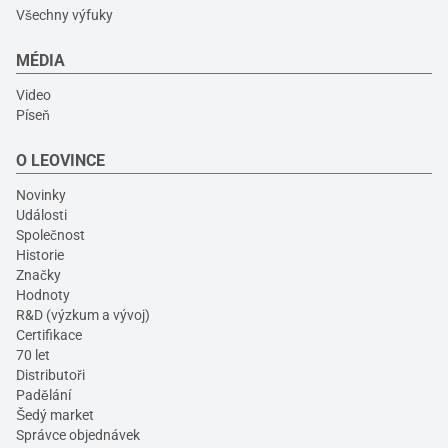
Všechny výfuky
MÉDIA
Video
Píseň
O LEOVINCE
Novinky
Události
Společnost
Historie
Značky
Hodnoty
R&D (výzkum a vývoj)
Certifikace
70 let
Distributoři
Padělání
Šedý market
Správce objednávek