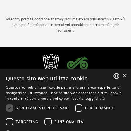
Všechny použité ochranné známky jsou majetkem příslušných vlastníků,
jejich použití má pouze informativní charakter a neznamená jejich
schválení.
×
Questo sito web utilizza cookie
Questo sito web utilizza i cookie per migliorare la tua esperienza di
ITALIAN
navigazione. Utilizzando il nostro sito web acconsenti a tutti i cookie
in conformità con la nostra policy per i cookie.
Leggi di più
ENGLISH
STRETTAMENTE NECESSARI
PERFORMANCE
FRENCH
Čeština (Česko)
SPANISH
TARGETING
FUNZIONALITÀ