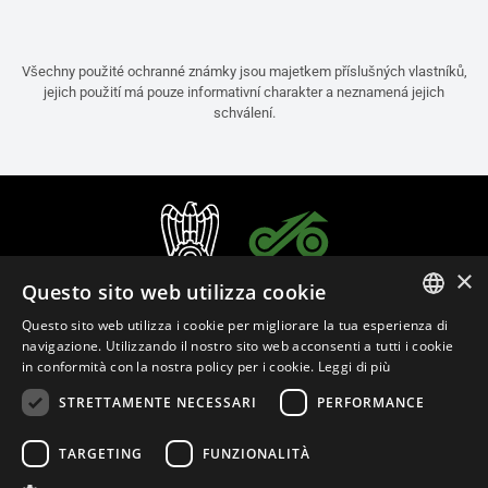
Všechny použité ochranné známky jsou majetkem příslušných vlastníků,
jejich použití má pouze informativní charakter a neznamená jejich
schválení.
×
Questo sito web utilizza cookie
Questo sito web utilizza i cookie per migliorare la tua esperienza di
ITALIAN
navigazione. Utilizzando il nostro sito web acconsenti a tutti i cookie
in conformità con la nostra policy per i cookie.
Leggi di più
ENGLISH
STRETTAMENTE NECESSARI
PERFORMANCE
FRENCH
Čeština (Česko)
SPANISH
TARGETING
FUNZIONALITÀ