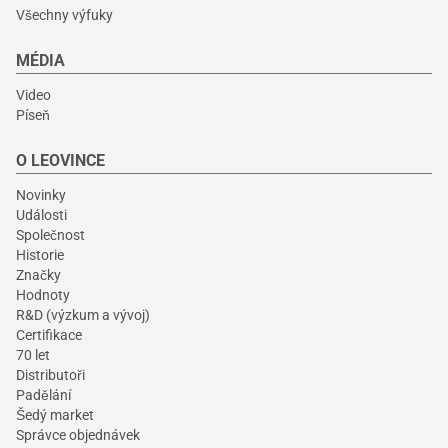
Všechny výfuky
MÉDIA
Video
Píseň
O LEOVINCE
Novinky
Události
Společnost
Historie
Značky
Hodnoty
R&D (výzkum a vývoj)
Certifikace
70 let
Distributoři
Padělání
Šedý market
Správce objednávek