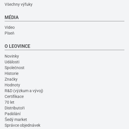
Všechny výfuky
MÉDIA
Video
Píseň
O LEOVINCE
Novinky
Události
Společnost
Historie
Značky
Hodnoty
R&D (výzkum a vývoj)
Certifikace
70 let
Distributoři
Padělání
Šedý market
Správce objednávek