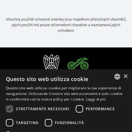
Všechny použité ochranné známky jsou majetkem příslušných vlastníků,
jejich použití má pouze informativní charakter a neznamená jejich
schválení.
×
Questo sito web utilizza cookie
Questo sito web utilizza i cookie per migliorare la tua esperienza di
ITALIAN
navigazione. Utilizzando il nostro sito web acconsenti a tutti i cookie
in conformità con la nostra policy per i cookie.
Leggi di più
ENGLISH
STRETTAMENTE NECESSARI
PERFORMANCE
FRENCH
Čeština (Česko)
SPANISH
TARGETING
FUNZIONALITÀ