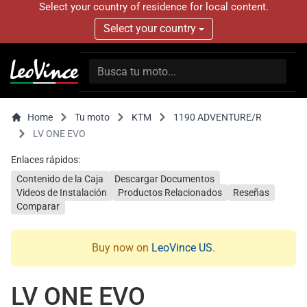
Select your country of residence for local content.
Select your country
Home
Tu moto
KTM
1190 ADVENTURE/R
LV ONE EVO
Enlaces rápidos:
Contenido de la Caja
Descargar Documentos
Videos de Instalación
Productos Relacionados
Reseñas
Comparar
Buy now on
LeoVince US
.
LV ONE EVO