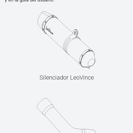
Silenciador LeoVince