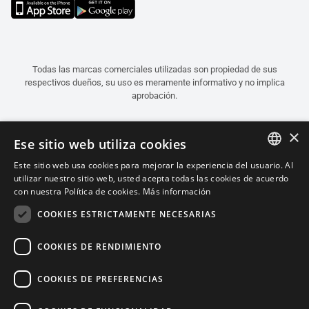
Todas las marcas comerciales utilizadas son propiedad de sus
respectivos dueños, su uso es meramente informativo y no implica
aprobación.
×
Ese sitio web utiliza cookies
Este sitio web usa cookies para mejorar la experiencia del usuario. Al
ITALIAN
utilizar nuestro sitio web, usted acepta todas las cookies de acuerdo
con nuestra Política de cookies.
Más información
ENGLISH
COOKIES ESTRICTAMENTE NECESARIAS
FRENCH
SPANISH
COOKIES DE RENDIMIENTO
GERMAN
COOKIES DE PREFERENCIAS
Español (Argentina)