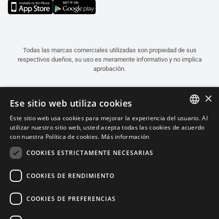
Todas las marcas comerciales utilizadas son propiedad de sus
respectivos dueños, su uso es meramente informativo y no implica
aprobación.
×
Ese sitio web utiliza cookies
Este sitio web usa cookies para mejorar la experiencia del usuario. Al
ITALIAN
utilizar nuestro sitio web, usted acepta todas las cookies de acuerdo
con nuestra Política de cookies.
Más información
ENGLISH
COOKIES ESTRICTAMENTE NECESARIAS
FRENCH
SPANISH
COOKIES DE RENDIMIENTO
GERMAN
COOKIES DE PREFERENCIAS
Español (Argentina)