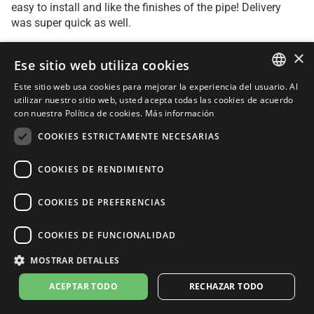
easy to install and like the finishes of the pipe! Delivery
was super quick as well.
×
Ese sitio web utiliza cookies
12 mar. 2023
Este sitio web usa cookies para mejorar la experiencia del usuario. Al
Thomas Eichenseher
ITALIAN
utilizar nuestro sitio web, usted acepta todas las cookies de acuerdo
con nuestra Política de cookies.
Más información
Comprador verificado
ENGLISH
COOKIES ESTRICTAMENTE NECESARIAS
FRENCH
Top ,gute Qualität.
SPANISH
COOKIES DE RENDIMIENTO
Der Sound ist schön tief und nicht zu laut.styling ist Top.
Die Aufhängung könnte stabiler sein.
GERMAN
COOKIES DE PREFERENCIAS
COOKIES DE FUNCIONALIDAD
MOSTRAR DETALLES
PRODUCTOS
ACEPTAR TODO
RECHAZAR TODO
LV-14