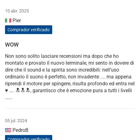
10 abr. 2025
Pier
Comprador verificado
WOW
Non sono solito lasciare recensioni ma dopo che ho
montato e provato il nuovo terminale, mi sento in dovere di
dire che il sound e la spinta sono incredibili: nell’uso
ordinario il suono è perfetto, non invadente .... ma appena
riprendi il motore per spingere, risulta profondo ed entra nel
♥️ …. 🔝🔝🔝, garantisco che è emozione pura a tutti i livelli
......
05 jul. 2024
PedroB
Comprador verificado