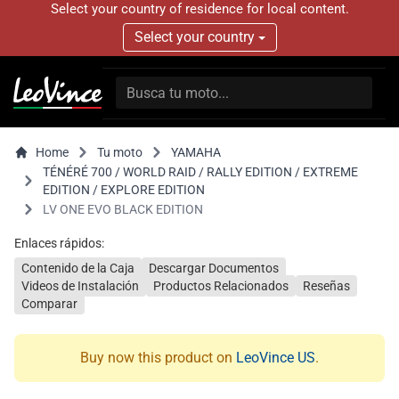
Select your country of residence for local content.
Select your country
Home
Tu moto
YAMAHA
TÉNÉRÉ 700 / WORLD RAID / RALLY EDITION / EXTREME
EDITION / EXPLORE EDITION
LV ONE EVO BLACK EDITION
Enlaces rápidos:
Contenido de la Caja
Descargar Documentos
Videos de Instalación
Productos Relacionados
Reseñas
Comparar
Buy now this product on
LeoVince US
.