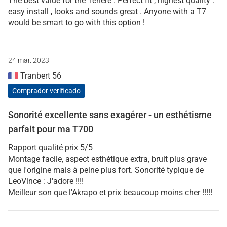
The best value for the Tenere . Perfect fit , highest quality .
easy install , looks and sounds great . Anyone with a T7
would be smart to go with this option !
24 mar. 2023
Tranbert 56
Comprador verificado
Sonorité excellente sans exagérer - un esthétisme
parfait pour ma T700
Rapport qualité prix 5/5
Montage facile, aspect esthétique extra, bruit plus grave
que l'origine mais à peine plus fort. Sonorité typique de
LeoVince : J'adore !!!!
Meilleur son que l'Akrapo et prix beaucoup moins cher !!!!!