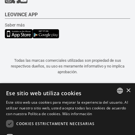
LEOVINCE APP
Saber más
Todas las marcas comerciales utilizadas son propiedad de sus
respectivos dueños, su uso es meramente informativo y no implica
aprobación.
×
Ese sitio web utiliza cookies
Este sitio web usa cookies para mejorar la experiencia del usuario. Al
ITALIAN
utilizar nuestro sitio web, usted acepta todas las cookies de acuerdo
con nuestra Política de cookies.
Más información
ENGLISH
COOKIES ESTRICTAMENTE NECESARIAS
FRENCH