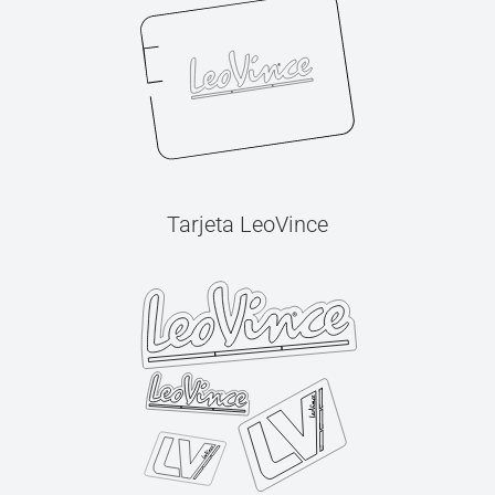
Tarjeta LeoVince