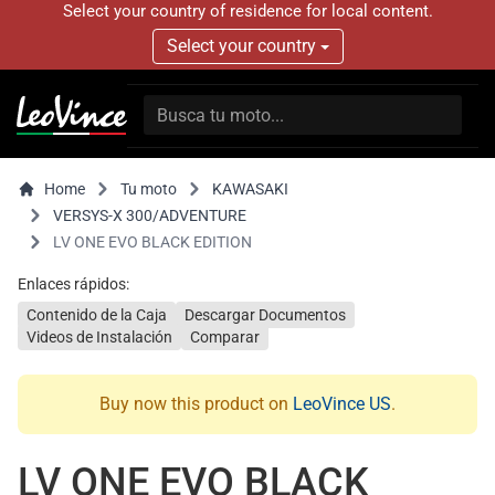
Select your country of residence for local content.
Select your country
Home
Tu moto
KAWASAKI
VERSYS-X 300/ADVENTURE
LV ONE EVO BLACK EDITION
Enlaces rápidos:
Contenido de la Caja
Descargar Documentos
Videos de Instalación
Comparar
Buy now this product on
LeoVince US
.
LV ONE EVO BLACK