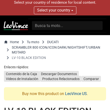
Select your country of residence for local content.
Select your country
Home
Tu moto
DUCATI
SCRAMBLER 800 ICON/ICON DARK/NIGHTSHIFT/URBAN
MOTARD
LV-10 BLACK EDITION
Enlaces rápidos:
Contenido de la Caja
Descargar Documentos
Videos de Instalación
Productos Relacionados
Comparar
Buy now this product on
LeoVince US
.