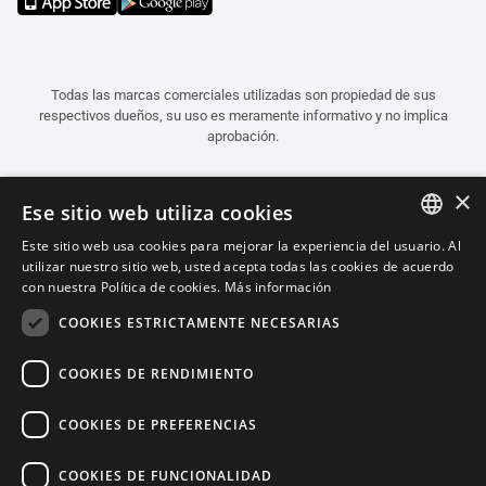
Todas las marcas comerciales utilizadas son propiedad de sus
respectivos dueños, su uso es meramente informativo y no implica
aprobación.
×
Ese sitio web utiliza cookies
Este sitio web usa cookies para mejorar la experiencia del usuario. Al
ITALIAN
utilizar nuestro sitio web, usted acepta todas las cookies de acuerdo
con nuestra Política de cookies.
Más información
ENGLISH
COOKIES ESTRICTAMENTE NECESARIAS
FRENCH
SPANISH
COOKIES DE RENDIMIENTO
GERMAN
COOKIES DE PREFERENCIAS
Español (Argentina)
COOKIES DE FUNCIONALIDAD