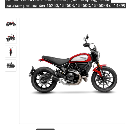
purchase part number 15250, 15250B, 15250C, 15250FB or 14399