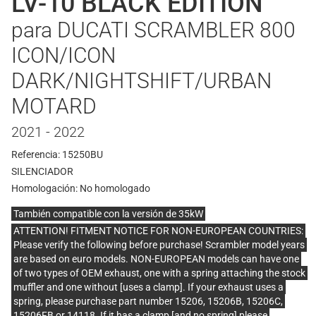
LV-10 BLACK EDITION
para DUCATI SCRAMBLER 800
ICON/ICON
DARK/NIGHTSHIFT/URBAN
MOTARD
2021 - 2022
Referencia: 15250BU
SILENCIADOR
Homologación:
No homologado
También compatible con la versión de 35kW
ATTENTION! FITMENT NOTICE FOR NON-EUROPEAN COUNTRIES:
Please verify the following before purchase! Scrambler model years
are based on euro models. NON-EUROPEAN models can have one
of two types of OEM exhaust, one with a spring attaching the stock
muffler and one without [uses a clamp]. If your exhaust uses a
spring, please purchase part number 15206, 15206B, 15206C,
15206FB or 14118. If it has a clamp [and no spring] please