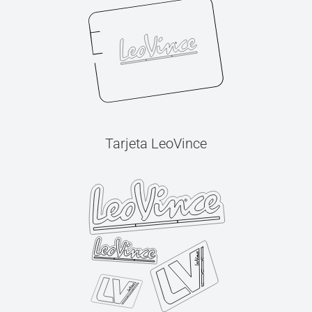
Tarjeta LeoVince