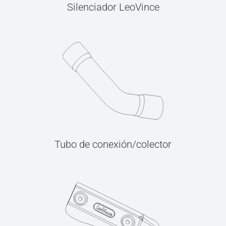
Silenciador LeoVince
Tubo de conexión/colector