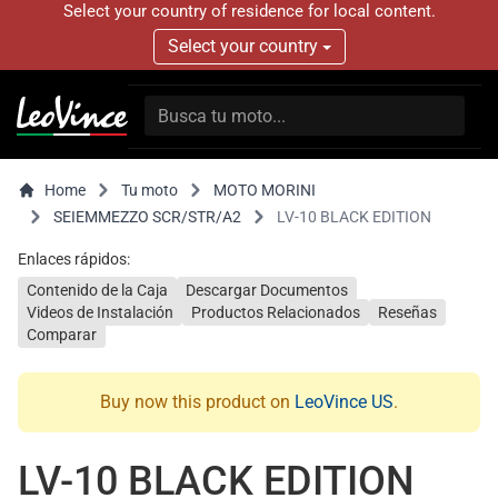
Select your country of residence for local content.
Select your country
Home
Tu moto
MOTO MORINI
SEIEMMEZZO SCR/STR/A2
LV-10 BLACK EDITION
Enlaces rápidos:
Contenido de la Caja
Descargar Documentos
Videos de Instalación
Productos Relacionados
Reseñas
Comparar
Buy now this product on
LeoVince US
.
LV-10 BLACK EDITION