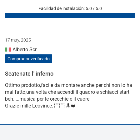
Facilidad de instalación: 5.0 / 5.0
17 may. 2025
Alberto Scr
Comprador verificado
Scatenate l' inferno
Ottimo prodotto,facile da montare anche per chi non lo ha
mai fatto,una volta che accendi il quadro e schiacci start
beh.....musica per le orecchie e il cuore.
Grazie mille Leovince. 🇮🇹 🔝❤️