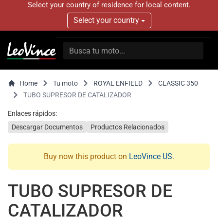
Select your country of residence for local content.
Select your country
Home
Tu moto
ROYAL ENFIELD
CLASSIC 350
TUBO SUPRESOR DE CATALIZADOR
Enlaces rápidos:
Descargar Documentos
Productos Relacionados
Buy now this product on
LeoVince US
.
TUBO SUPRESOR DE
CATALIZADOR