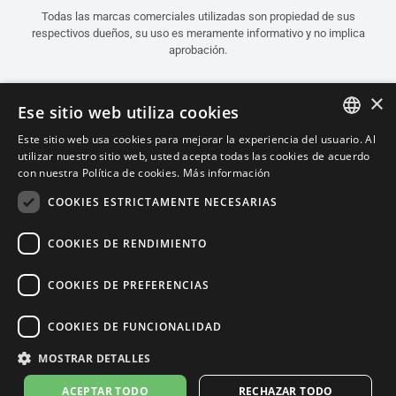
Todas las marcas comerciales utilizadas son propiedad de sus
respectivos dueños, su uso es meramente informativo y no implica
aprobación.
×
Ese sitio web utiliza cookies
Este sitio web usa cookies para mejorar la experiencia del usuario. Al
ITALIAN
utilizar nuestro sitio web, usted acepta todas las cookies de acuerdo
con nuestra Política de cookies.
Más información
ENGLISH
COOKIES ESTRICTAMENTE NECESARIAS
FRENCH
SPANISH
COOKIES DE RENDIMIENTO
GERMAN
COOKIES DE PREFERENCIAS
Español (Argentina)
COOKIES DE FUNCIONALIDAD
MOSTRAR DETALLES
Política de Confidencialidad
Cookie Settings
Política de Cookies
ACEPTAR TODO
RECHAZAR TODO