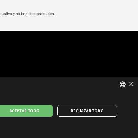
mativo y no implica aprobación.
×
ITALIAN
ACEPTAR TODO
RECHAZAR TODO
ENGLISH
FRENCH
SPANISH