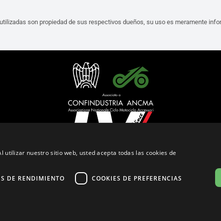
tilizadas son propiedad de sus respectivos dueños, su uso es meramente infor
l utilizar nuestro sitio web, usted acepta todas las cookies de
Español (Argentina)
ES DE RENDIMIENTO
COOKIES DE PREFERENCIAS
Política de Confidencialidad
Cookie Settings
Política de Cookies
© 2026
leovince.com
by BELGROVE -
VAT #: 1080016712