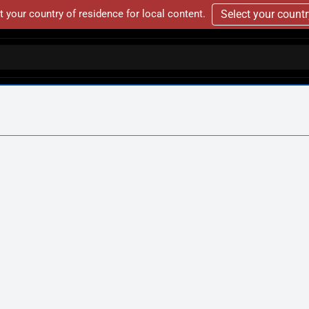
t your country of residence for local content.
Select your count