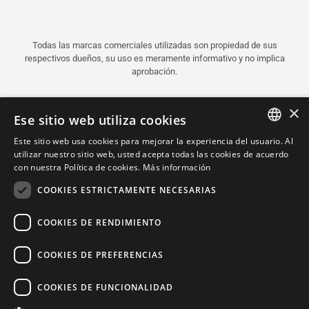
Todas las marcas comerciales utilizadas son propiedad de sus
respectivos dueños, su uso es meramente informativo y no implica
aprobación.
×
Ese sitio web utiliza cookies
Este sitio web usa cookies para mejorar la experiencia del usuario. Al
ITALIAN
utilizar nuestro sitio web, usted acepta todas las cookies de acuerdo
con nuestra Política de cookies.
Más información
ENGLISH
COOKIES ESTRICTAMENTE NECESARIAS
FRENCH
SPANISH
COOKIES DE RENDIMIENTO
GERMAN
COOKIES DE PREFERENCIAS
Español (Argentina)
COOKIES DE FUNCIONALIDAD