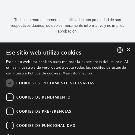
Todas las marcas comerciales utilizadas son propiedad de sus
respectivos dueños, su uso es meramente informativo y no implica
aprobación.
×
Ese sitio web utiliza cookies
Este sitio web usa cookies para mejorar la experiencia del usuario. Al
ITALIAN
utilizar nuestro sitio web, usted acepta todas las cookies de acuerdo
con nuestra Política de cookies.
Más información
ENGLISH
COOKIES ESTRICTAMENTE NECESARIAS
FRENCH
SPANISH
COOKIES DE RENDIMIENTO
GERMAN
COOKIES DE PREFERENCIAS
Español (Argentina)
COOKIES DE FUNCIONALIDAD