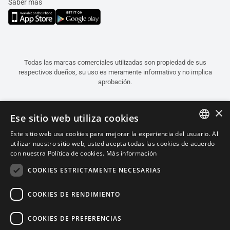
Saber más
Todas las marcas comerciales utilizadas son propiedad de sus
respectivos dueños, su uso es meramente informativo y no implica
aprobación.
×
Ese sitio web utiliza cookies
Este sitio web usa cookies para mejorar la experiencia del usuario. Al
ITALIAN
utilizar nuestro sitio web, usted acepta todas las cookies de acuerdo
con nuestra Política de cookies.
Más información
ENGLISH
COOKIES ESTRICTAMENTE NECESARIAS
FRENCH
SPANISH
COOKIES DE RENDIMIENTO
GERMAN
COOKIES DE PREFERENCIAS