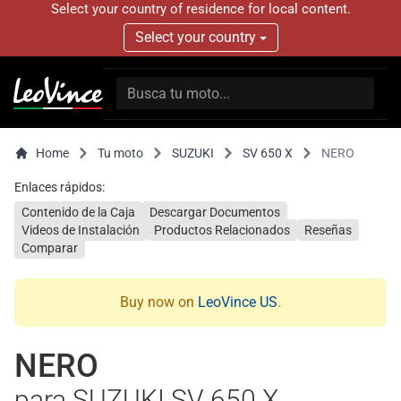
Select your country of residence for local content.
Select your country
Home
Tu moto
SUZUKI
SV 650 X
NERO
Enlaces rápidos:
Contenido de la Caja
Descargar Documentos
Videos de Instalación
Productos Relacionados
Reseñas
Comparar
Buy now on
LeoVince US
.
NERO
para SUZUKI SV 650 X