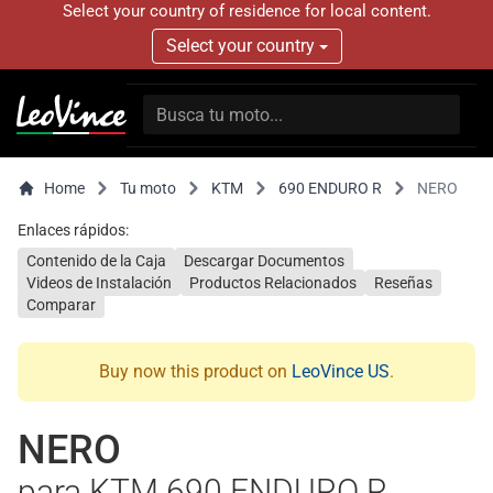
Select your country of residence for local content.
Select your country
Home
Tu moto
KTM
690 ENDURO R
NERO
Enlaces rápidos:
Contenido de la Caja
Descargar Documentos
Videos de Instalación
Productos Relacionados
Reseñas
Comparar
Buy now this product on
LeoVince US
.
NERO
para KTM 690 ENDURO R