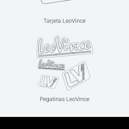
Tarjeta LeoVince
Pegatinas LeoVince