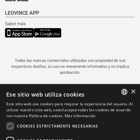
LEOVINCE APP
Saber más
Todas las marcas comerciales utilizadas son propiedad de sus
respectivos dueños, su uso es meramente informativo y no implica
aprobación.
×
Ese sitio web utiliza cookies
Este sitio web usa cookies para mejorar la experiencia del usuario. Al
ITALIAN
utilizar nuestro sitio web, usted acepta todas las cookies de acuerdo
con nuestra Política de cookies.
Más información
ENGLISH
COOKIES ESTRICTAMENTE NECESARIAS
FRENCH